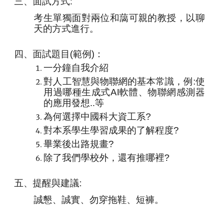
三、面試方式:
考生單獨面對兩位和藹可親的教授，以聊
天的方式進行。
四、面試題目(範例)：
一分鐘自我介紹
對人工智慧與物聯網的基本常識，例:使
用過哪種生成
式
AI軟體、物聯網感測器
的應用發想..等
為何選擇中國科大資工系?
對本系學生學習成果的了解程度?
畢業後出路規畫?
除了我們學校外，還有推哪裡?
五、提醒與建議:
誠懇、誠實、勿穿拖鞋、短褲。