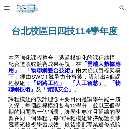
Skip to main content
Skip to navigation
台北校區日四技114學年度
本系強化課程整合，透過模組化的課程結構，
配合證照或競賽成果檢視，在
「雲端大數據應
用」
、
「物聯網整合技術」
兩大發展目標架構
下，經由SWOT競爭力分析後，設計出4個課
程模組：
「網路工程」
、
「人工智慧」
、
「物
聯網技術」
及
「資訊安全」
。
課程模組的設計理念主要目的是讓學生能由淺
入深，每個課程模組各有12學分，並以三個學
期的期間為一個循環，讓學生專注且延續的學
習在同一個學程，每個課程模組皆搭配證照或
競賽來檢視學習成效，最後搭配專業選修或跨