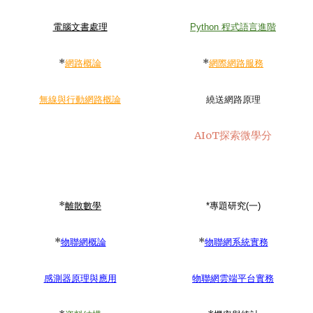
電腦文書處理
Python 程式語言進階
*
*
網路概論
網際網路服務
無線與行動網路概論
繞送網路原理
AIoT探索微學分
*
離散數學
*專題研究(一)
*
*
物聯網概論
物聯網系統實務
感測器原理與應用
物聯網雲端平台實務