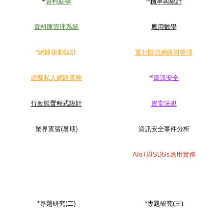
*
*
資料結構
機率與統計
資料庫管理系統
應用數學
*
網路規劃設計
寬頻匯流網路與管理
*
虛擬私人網路實務
資訊安全
行動裝置程式設計
資安法規
業界實習(暑期)
資訊安全事件分析
AIoT與SDGs應用實務
*專題研究(二)
*專題研究(三)