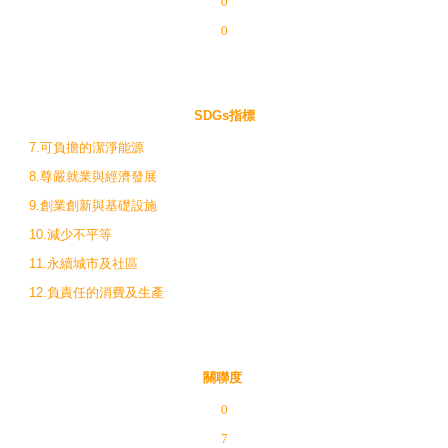
0
0
SDGs指標
7.可負擔的潔淨能源
8.尊嚴就業與經濟發展
9.創業創新與基礎設施
10.減少不平等
11.永續城市及社區
12.負責任的消費及生產
關聯度
0
7