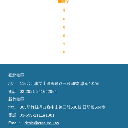
關聯度
5
0
0
0
5
0
臺
北校區
地址 : 116台北市文山區興隆路三段56號 忠孝401室
電話 :
02-2931-3416#2964
新竹校區
地址 : 303新竹縣湖口鄉中山路三段530號 日新樓504室
電話 :
03-699-1111#1381
:
Email
dcsie@cute.edu.tw