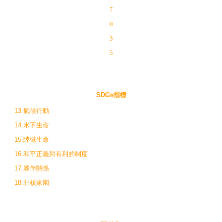
7
0
3
5
SDGs指標
13.氣候行動
14.水下生命
15.陸域生命
16.和平正義與有利的制度
17.夥伴關係
18.非核家園