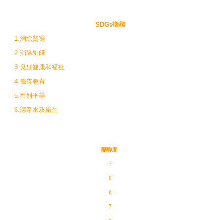
SDGs指標
1.消除貧窮
2.消除飢餓
3.良好健康和福祉
4.優質教育
5.性別平等
6.潔淨水及衛生
關聯度
7
0
0
7