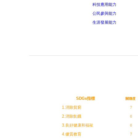
科技應用能力
公民參與能力
生涯發展能力
SDGs指標
關聯度
1.消除貧窮
7
2.消除飢餓
0
3.良好健康和福祉
0
4.優質教育
7