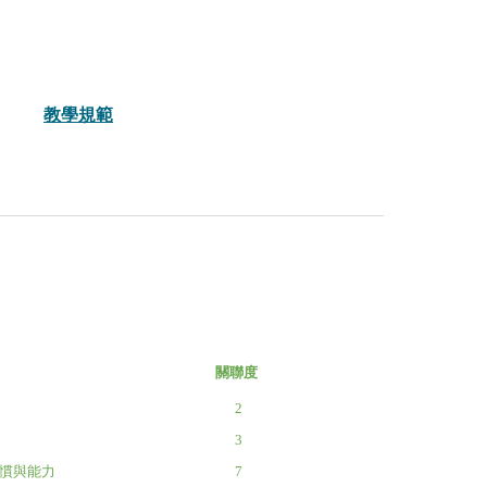
教學規範
關聯度
2
3
習慣與能力
7