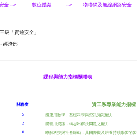
安全
-->
數位鑑識
-->
物聯網及無線網路安全
考試三級「資通安全」
 經濟部
課程與能力指標關聯表
資工系專業能力指標
關聯度
5
能運用數學、基礎科學與資訊知識能力
2
能善用資訊，構思出解決問題之能力
0
瞭解科技與社會脈動，具國際觀及培養持續學習的