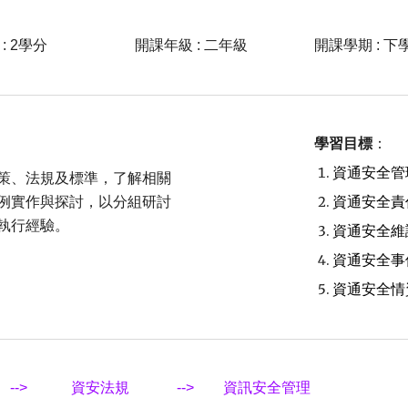
: 2學分
開課年級 : 二年級
開課學期 : 下
學習目標
：
資通安全管
策、法規及標準，了解相關
例實作與探討，以分組研討
資通安全責
執行經驗。
資通安全維
資通安全事
資通安全情
論
--> 資安法規
--> 資訊安全管理