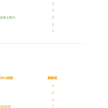
3
3
結果之能力
3
3
7
SDGs指標
關聯度
0
0
0
利的制度
7