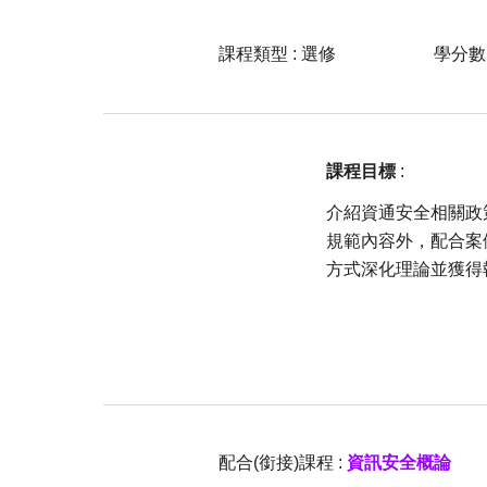
課程類型 :
選
修
學分數 
課程目標
:
介紹資通安全相關政
規範內容外，配合案
方式深化理論並獲得
配合(銜接)課程 :
資訊安全概