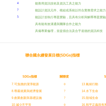
4
能善用資訊技術及資訊工具之能力
7
能設計資訊元件、模組或系統以符合實務需求之能力
5
能設計並執行專題實驗，且具有分析與解釋專題實驗
具有能有效溝通與團隊合作之能力
具備專業倫理，並提倡合法及合乎道德的資訊科技
聯合國永續發展目標(SDGs)指標
SDGs指標
關聯度
7.可負擔的潔淨能源
0
13.氣候行動
8.尊嚴就業與經濟發展
7
14.水下生命
9.創業創新與基礎設施
7
15.陸域生命
10.減少不平等
0
16.和平正義與有