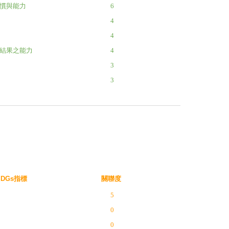
習慣與能力
6
4
4
結果之能力
4
3
3
SDGs指標
關聯度
5
0
0