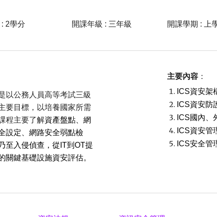
: 2學分
開課年級 : 三年級
開課學期 : 上
主要內容
：
ICS資安
是以公務人員高等考試三級
ICS資安
主要目標，以培養國家所需
ICS國內
課程主要了解
資產盤點、網
ICS資安
全設定、網路安全弱點檢
ICS安全
至入侵偵查，從IT到OT提
的關鍵基礎設施資安評估。