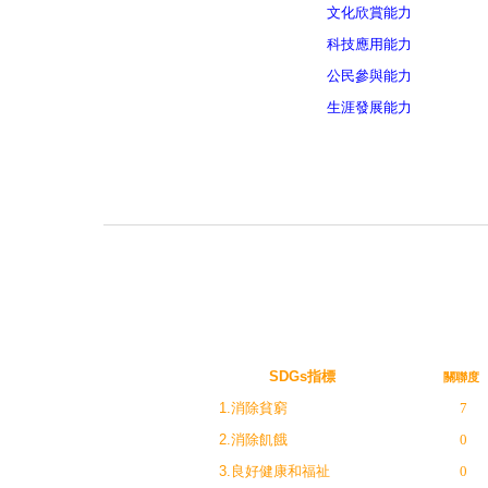
文化欣賞能力
科技應用能力
公民參與能力
生涯發展能力
SDGs指標
關聯度
1.消除貧窮
7
2.消除飢餓
0
3.良好健康和福祉
0