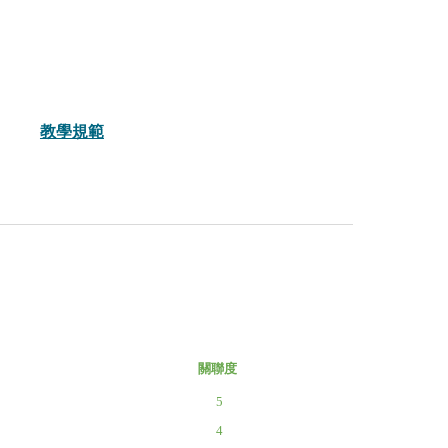
教學規範
關聯度
5
4