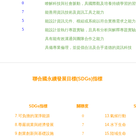
0
瞭解科技與社會脈動，具國際觀及培養持續學習的
7
能善用資訊技術及資訊工具之能力
5
能設計資訊元件、模組或系統以符合實務需求之能力
5
能設計並執行專題實驗，且具有分析與解釋專題實驗
具有能有效溝通與團隊合作之能力
具備專業倫理，並提倡合法及合乎道德的資訊科技
聯合國永續發展目標(SDGs)指標
SDGs指標
關聯度
7.可負擔的潔淨能源
0
13.氣候行動
8.尊嚴就業與經濟發展
7
14.水下生命
9.創業創新與基礎設施
7
15.陸域生命