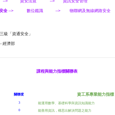
--> 資安法規
--> 資訊安全管理
頁安全
-->
數位鑑識
-->
物聯網及無線網路安全
考試三級「資通安全」
 經濟部
課程與能力指標關聯表
資工系專業能力指標
關聯度
3
能運用數學、基礎科學與資訊知識能力
0
能善用資訊，構思出解決問題之能力