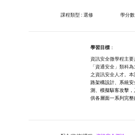
課程類型 :
選
修
學分數 
學習目標
：
資訊安全微學程主要
「資通安全」類科為
之資訊安全人才。本
路架構設計、系統安
測、模擬駭客攻擊，乃
供各層面一系列完整