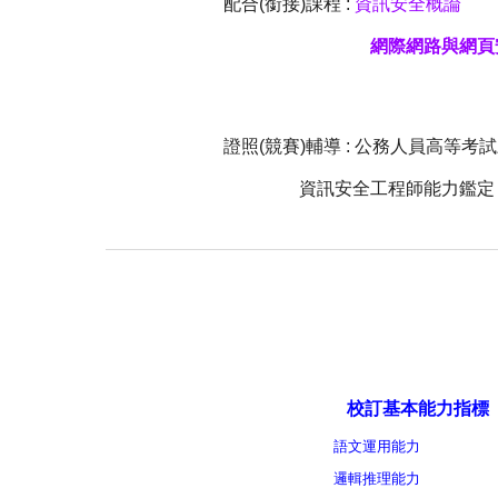
配合(銜接)課程 :
資訊安全概論
網際網路與網
證照(競賽)輔導 : 公務人員高等
資訊安全工程師能力鑑定 -
校訂基本能力指標
語文運用能力
邏輯推理能力