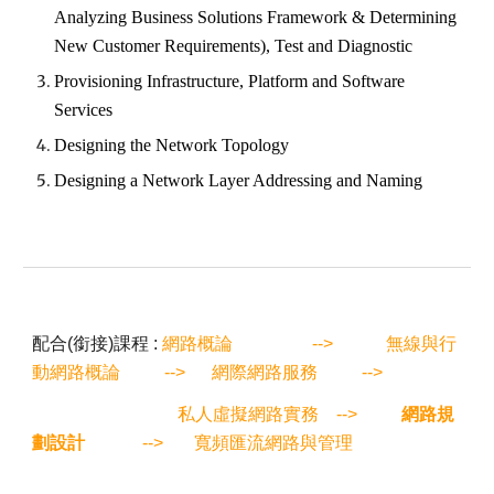
Analyzing Business Solutions Framework & Determining
New Customer Requirements), Test and Diagnostic
Provisioning Infrastructure, Platform and Software
Services
Designing the Network Topology
Designing a Network Layer Addressing and Naming
配合(銜接)課程 :
網路概論
-->
無線與行
動網路概論
-->
網際網路服務
-->
私人虛擬網路實務 -->
網路規
劃設計
--> 寬頻匯流網路與管理