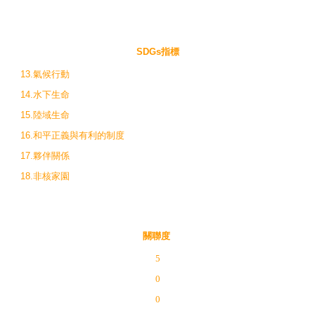
SDGs指標
13.氣候行動
14.水下生命
15.陸域生命
16.和平正義與有利的制度
17.夥伴關係
18.非核家園
關聯度
5
0
0