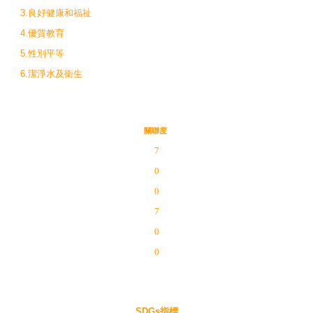
3.良好健康和福祉
4.優質教育
5.性別平等
6.潔淨水及衛生
關聯度
7
0
0
7
0
0
SDGs指標