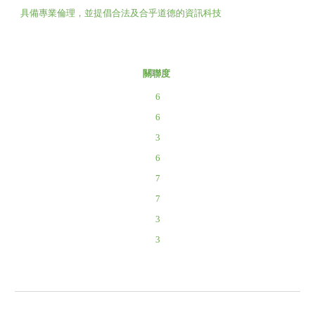
具備專業倫理，並提倡合法及合乎道德的資訊科技
關聯度
6
6
3
6
7
7
3
3