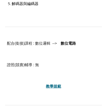
解碼器與編碼器
配合(銜接)課程 :
數位邏輯
-->
數位電路
證照(競賽)輔導 : 無
教學規範