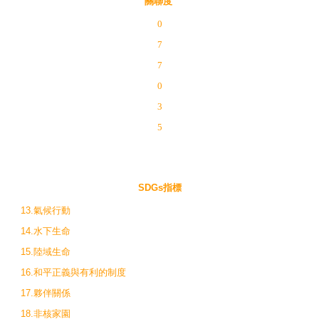
關聯度
0
7
7
0
3
5
SDGs指標
13.氣候行動
14.水下生命
15.陸域生命
16.和平正義與有利的制度
17.夥伴關係
18.非核家園