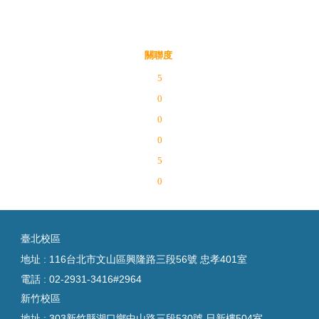
關聯度
5
0
0
0
5
0
臺
北校區
地址 : 116台北市文山區興隆路三段56號 忠孝401室
電話 :
02-2931-3416#2964
新竹校區
地址 : 303新竹縣湖口鄉中山路三段530號 日新樓504室