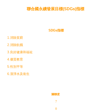
聯合國永續發展目標(SDGs)指標
SDGs指標
1.消除貧窮
2.消除飢餓
3.良好健康和福祉
4.優質教育
5.性別平等
6.潔淨水及衛生
關聯度
7
0