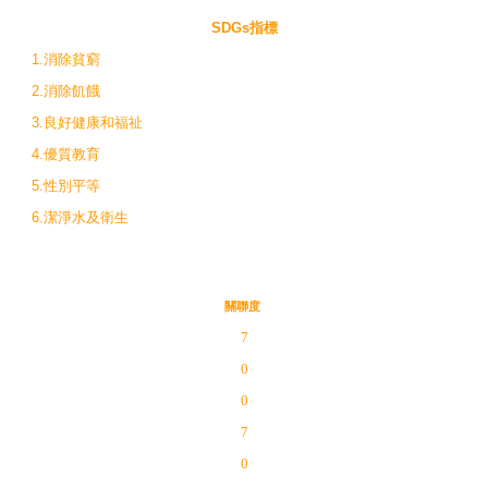
SDGs指標
1.消除貧窮
2.消除飢餓
3.良好健康和福祉
4.優質教育
5.性別平等
6.潔淨水及衛生
關聯度
7
0
0
7
0