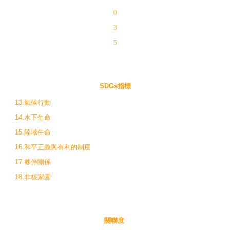
0
3
5
SDGs指標
13.氣候行動
14.水下生命
15.陸域生命
16.和平正義與有利的制度
17.夥伴關係
18.非核家園
關聯度