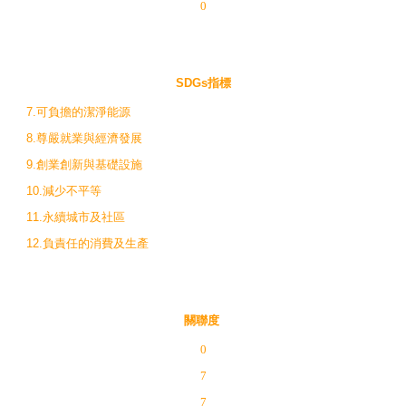
0
SDGs指標
7.可負擔的潔淨能源
8.尊嚴就業與經濟發展
9.創業創新與基礎設施
10.減少不平等
11.永續城市及社區
12.負責任的消費及生產
關聯度
0
7
7