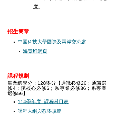
度。
招生簡章
中國科技大學國際及兩岸交流處
海青班網頁
課程規劃
畢業總學分：128學分【通識必修26；通識選
修4；院核心必修6；系專業必修
36
；系專業
選修5
6
】
114學年度─課程科目表
課程大綱與教學規範