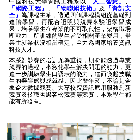
中國科技大學資訊工程系以
「人工智慧」
、
「網路工程」
、
「物聯網技術」
及
「資訊安
全」
為課程主軸，透過四個課程模組從基礎到
進階學習，再配合證照與競賽來驗證學習成
果，培養學生在專業的不可取代性，架構職場
即戰力。所訓練的學生皆受相關產業愛用，畢
業生就業狀況相當穩定，全力為國家培養資訊
科技人才。
本系對競賽的培訓尤為重視，期盼能透過專業
競賽的過程，來激化學生解決問題的能力，更
進一步訓練學生口語表的能力，進而喚起技職
生的榮譽感與成就感。因此歷年來，不論是金
象盃大數據競賽、大專校院資訊應用服務創新
競賽及技職盃黑客松競賽等競賽，本系學生都
能有所發揮。