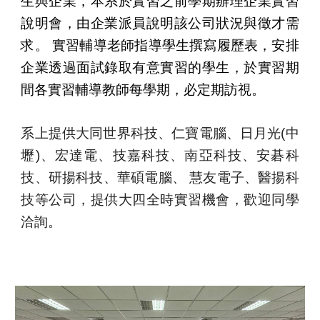
生與企業，本系於實習之前學期辦理企業實習
說明會，由企業派員說明該公司狀況與徵才需
求
。
實習輔導老師指導
學生撰寫履歷表，安排
企業透過面試錄取有意實習的學生，於實習期
間各實習輔導教師每學期，必定期訪視。
系上提供
大同世界科技
、
仁寶電腦
、
日月光(中
壢
)
、
宏達電
、
技嘉科技
、
南亞科技
、
安碁科
技
、
研揚科技
、
華碩電腦
、
慧友
電子
、
醫揚
科
技
等公司，提供大四全時實習機會，歡迎同學
洽詢。