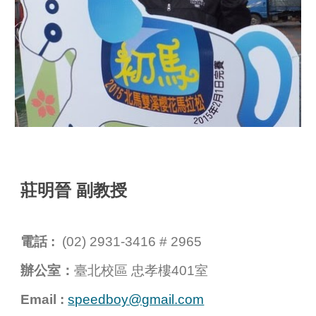
莊明晉
副教授
電話 :
(
02
)
2931-3416
#
2965
辦公室：
臺北校區
忠孝
樓
401
室
Email :
speedboy@gmail.com