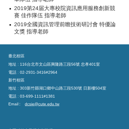
2019
第24届大專校院資訊應用服務創新競
賽
佳作
隊伍 指導老師
2019全國資訊管理前瞻技術研討會 特優論
文獎
指導老師
臺
北校區
地址 : 116台北市文山區興隆路三段56號 忠孝401室
電話 :
02-2931-3416#2964
新竹校區
地址 : 303新竹縣湖口鄉中山路三段530號 日新樓504室
電話 :
03-699-1111#1381
:
Email
dcsie@cute.edu.tw