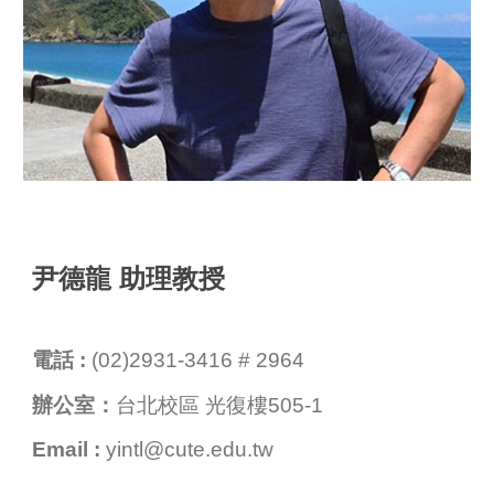
尹德龍 助理教授
電話 :
(
02
)
2931-3416
#
2964
辦公室：
台北校區
光復
樓
505-1
Email :
yintl@cute.edu.tw