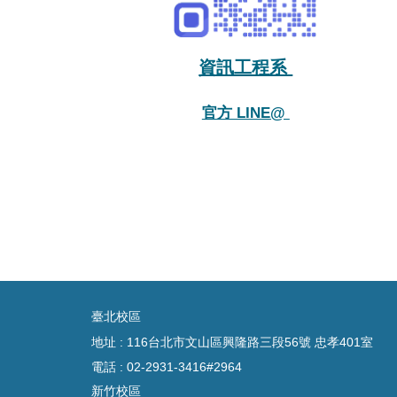
資訊工程系
官方 LINE@
臺
北校區
地址 : 116台北市文山區興隆路三段56號 忠孝401室
電話 :
02-2931-3416#2964
新竹校區