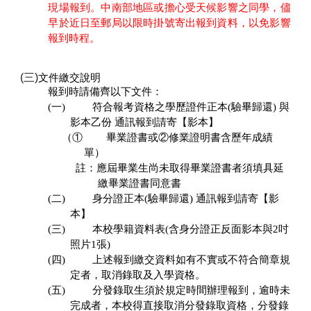
現場報到。中南部地區或擔心受天候影響之同學，儘
早於近日至郵局以限時掛號寄出報到資料，以免影響
報到時程。
(
三
)
文件繳交說明
報到時請備齊以下文件：
(一)
符合報考資格之學歷證件正本(驗畢歸還) 與
影本乙份 通訊報到請寄【影本】
（①
畢業證書或②修業證明書含歷年成績
單）
註：應屆畢業生尚未取得畢業證書者須填具延
繳畢業證書同意書
(二)
身分證正本(驗畢歸還) 通訊報到請寄【影
本】
(三)
本校學籍資料表(含身分證正反面影本與2吋
照片1張)
(四)
上述報到繳交資料如有不實或不符合簡章規
定者，取消錄取及入學資格。
(
五
)
分發錄取生須於規定時間辦理報到，逾時未
完成者，本校得直接取消分發錄取資格，分發錄