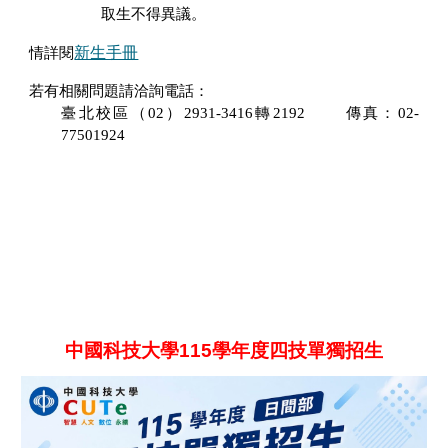
取生不得異議。
新生手冊
情詳閱
若有相關問題請洽詢電話：
臺北校區（
02
）
2931-3416
轉
2192
傳真：
02-
77501924
中國科技大學115學年度四技單獨招生