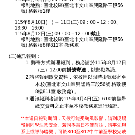
報到地點 : 臺北校區(臺北市文山區興隆路三段56
號) 格致樓
1
樓
115年8月10日(一) ～ 11日(二) 09：00－12：00、
13:30－16:00
115年8月12日(三) 09：00－12：00
截止
報到地點 : 臺北校區(臺北市文山區興隆路三段56
號) 格致樓8樓811室 教務處
(
二
)
通訊報到：
1. 郵寄方式辦理報到，務必請於115年8月12日
（三）12:00前
掛號寄達
，以郵戳為憑。
2.請將報到繳交資料，依校區以限時掛號郵寄至
本校
(臺北市文山區興隆路三段56號
格致樓
8樓811室 教務處)
。
3.通訊報到者請於115年9月4日(五)16:00前攜帶
繳交資料之正本至本校教務處進行驗證。
**本週日報到期間，天候可能受颱風影響，請到現場
報到同學注意安全。若同學當日不便前往，請事先與
系上或導師聯繫，可於8/10至8/12中午前至學校完成