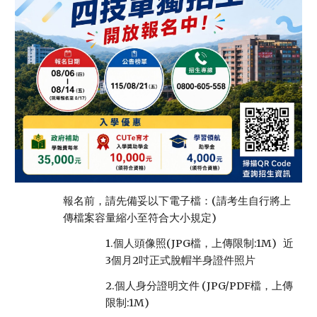
報名前，請先備妥以下電子檔：(請考生自行將上
傳檔案容量縮小至符合大小規定)
1.個人頭像照(JPG檔，上傳限制:1M) 近
3個月2吋正式脫帽半身證件照片
2.個人身分證明文件 (JPG/PDF檔，上傳
限制:1M)